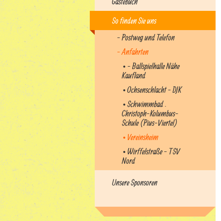
Gästebuch
So finden Sie uns
- Postweg und Telefon
- Anfahrten
• - Ballspielhalle Nähe
Kaufland
• Ochsenschlacht - DJK
• Schwimmbad .
Christoph-Kolumbus-
Schule (Pius-Viertel)
• Vereinsheim
• Wirffelstraße - TSV
Nord
Unsere Sponsoren