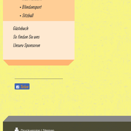
• Blindensport
• Sitzball
Gästebuch
So finden Sie uns
Unsere Sponsoren
Teilen
Druckversion
|
Sitemap