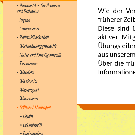
- Gymnastik - für Senioren
Wie der Ver
und Diabetiker
früherer Zei
- Jugend
Diese sind 
- Lungensport
aktiver Mit
- Rollstuhlbasketball
Übungsleite
- Wirbelsäulengymnastik
aus unserem
- Hüfte und Knie Gymnastik
Über die fr
- Tischtennis
Information
- Wandern
- Wa shin tai
- Wassersport
- Wintersport
- frühere Abteilungen
• Kegeln
• Leichathletik
• Radwandern