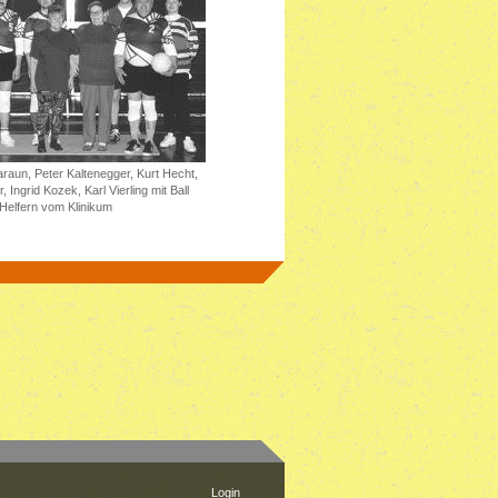
Maraun, Peter Kaltenegger, Kurt Hecht,
, Ingrid Kozek, Karl Vierling mit Ball
Helfern vom Klinikum
Login