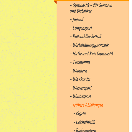
- Gymnastik - für Senioren
und Diabetiker
- Jugend
- Lungensport
- Rollstuhlbasketball
- Wirbelsäulengymnastik
- Hüfte und Knie Gymnastik
- Tischtennis
- Wandern
- Wa shin tai
- Wassersport
- Wintersport
- frühere Abteilungen
• Kegeln
• Leichathletik
• Radwandern