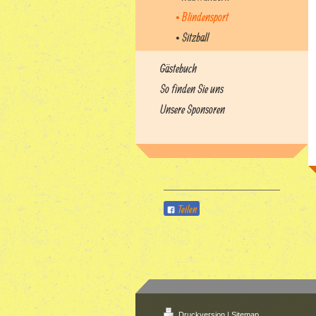
• Blindensport
• Sitzball
Gästebuch
So finden Sie uns
Unsere Sponsoren
Teilen
Druckversion
|
Sitemap